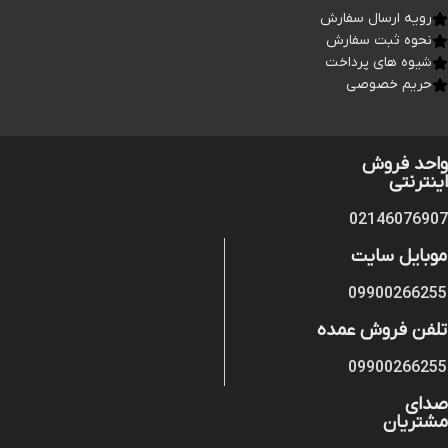
رویه ارسال سفارش
نحوه ثبت سفارش
شیوه های پرداخت
حریم خصوصی
واحد فروش
اینترنتی
02146076907
موبایل سایت
09900266255
تلفن فروش عمده
09900266255
صدای
مشتریان