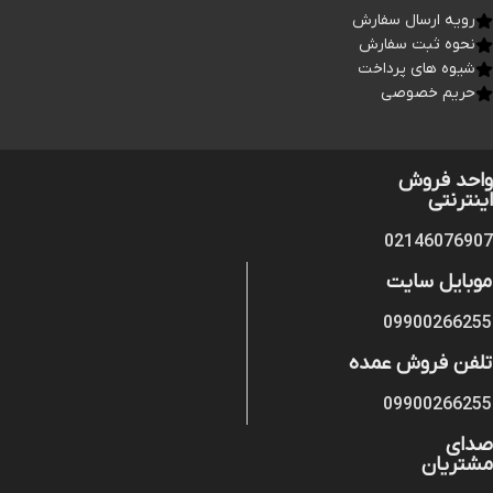
رویه ارسال سفارش
نحوه ثبت سفارش
شیوه های پرداخت
حریم خصوصی
واحد فروش
اینترنتی
02146076907
موبایل سایت
09900266255
تلفن فروش عمده
09900266255
صدای
مشتریان