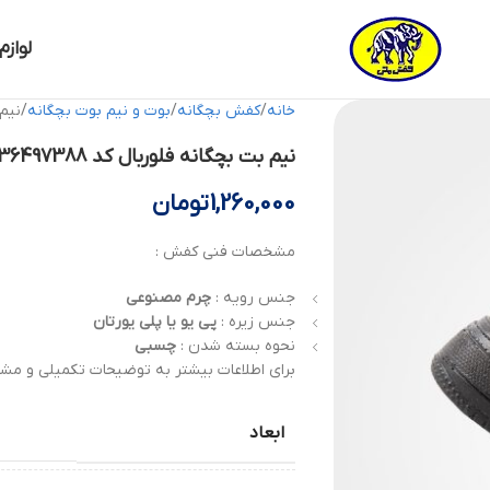
لوازم
خانه
کفش بچگانه
بوت و نیم بوت بچگانه
نیم بت
نیم بت بچگانه فلوربال کد 36497388 کفش ملی
1,260,000
تومان
مشخصات فنی کفش :
جنس رویه :
چرم
مصنوعی
جنس زیره :
پی یو یا پلی یورتان
نحوه بسته شدن :
چسبی
برای اطلاعات بیشتر به توضیحات تکمیلی و مشخ
ابعاد