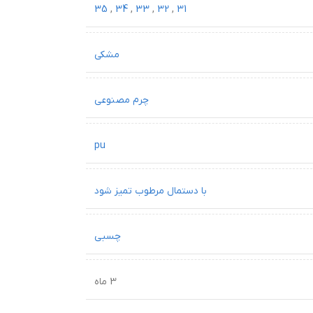
35
,
34
,
33
,
32
,
31
مشکی
چرم مصنوعی
pu
با دستمال مرطوب تمیز شود
چسبی
3 ماه