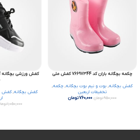
چکمه بچگانه باران کد 76697344 کفش ملی
م
کفش بچگانه
,
بوت و نیم بوت بچگانه
,
چکمه
,
تخفیفات اربعین
کفش بچگانه
,
کفش و
760,000
تومان
ار
950,000
تومان
1,050,000
توما