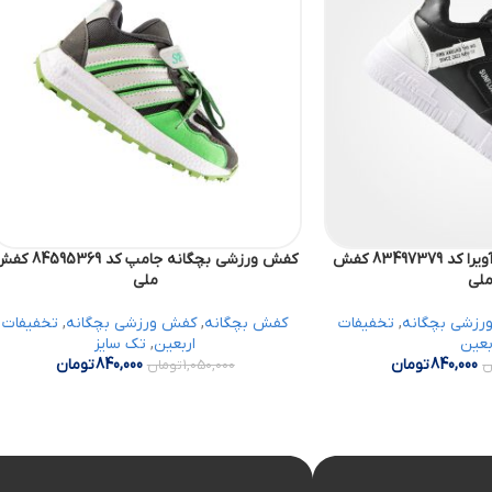
کفش ورزشی بچگانه آویرا کد 83497379 کفش
کفش ورزشی بچگانه جامپ کد 595369
لی
ملی
رزشی بچگانه
,
تخفیفات
کفش بچگانه
,
کفش ورزشی بچگانه
,
تخفیفات
بعین
اربعین
,
تک سایز
840,000
تومان
840,000
تومان
ن
1,050,000
تومان