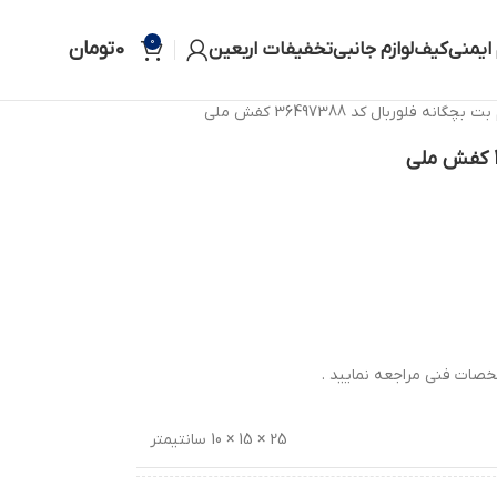
0
0
تومان
 ایمنی
کیف
لوازم جانبی
تخفیفات اربعین
 بچگانه فلوربال کد 36497388 کفش ملی
صات فنی مراجعه نمایید .
25 × 15 × 10 سانتیمتر