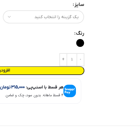
سایز
رنگ
افزود
هر قسط با اسنپ‌پی:
315,000
تومان
۴ قسط ماهانه. بدون سود، چک و ضامن.