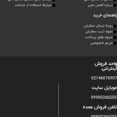
درباره کفش ملی
شرایط استفاده از خدمات
راهنمای خرید
رویه ارسال سفارش
نحوه ثبت سفارش
شیوه های پرداخت
حریم خصوصی
واحد فروش
اینترنتی
02146076907
موبایل سایت
09900266255
تلفن فروش عمده
09900266255