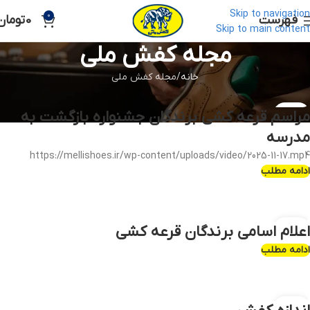
Skip to navigation
0
فهرست
0
تومان
Skip to main content
مجله کفش ملی
خانه
مجله کفش ملی
26
مراسم قرعه کشی برندگان جشنواره بازگشت به
آبان
مدرسه
https://mellishoes.ir/wp-content/uploads/video/2025-11-17.mp4
ادامه مطلب
11
اعلام اسامی برندگان قرعه کشی
آذر
ادامه مطلب
11