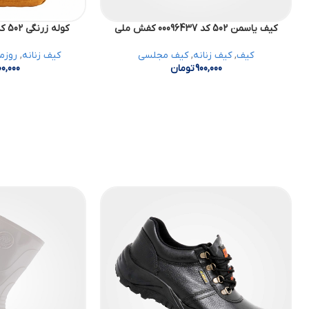
کیف یاسمن 502 کد 00096437 کفش ملی
کوله زرنگی 502 کد 00098946 کفش ملی
کیف
,
کیف زنانه
,
کیف مجلسی
کیف زنانه
,
روزم
900,000
تومان
00,000