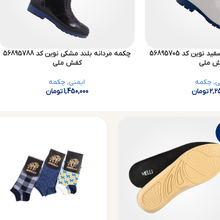
چکمه مردانه کوتاه سفید نوین کد 56895705
چکمه مردانه بلند مشکی نوین کد 56895788
ش ملی
کفش ملی
ی
,
چکمه
ایمنی
,
چکمه
2,2
تومان
1,450,000
تومان