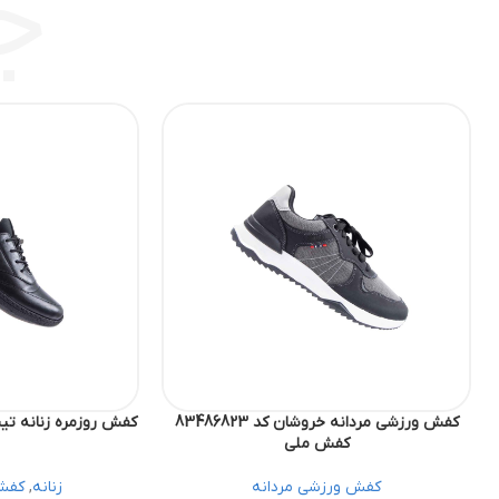
ج
کفش ورزشی مردانه خروشان کد 83486823
کفش ملی
کفش ورزشی مردانه
زنانه
,
کفش 