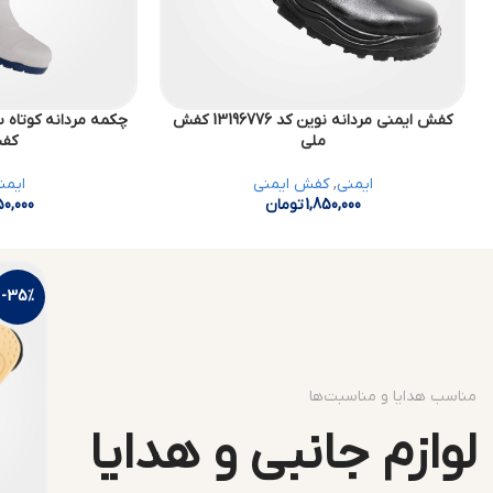
کفش ایمنی مردانه نوین کد 13196776 کفش
ملی
کف
ایمنی
,
کفش ایمنی
ایمن
1,850,000
تومان
50,000
-35%
مناسب هدایا و مناسبت‌ها
لوازم جانبی و هدایا