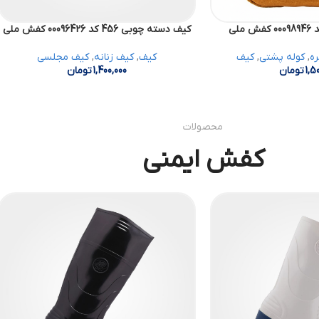
کیف دسته چوبی 456 کد 00096426 کفش ملی
ره
,
کوله پشتی
,
کیف
کیف
,
کیف زنانه
,
کیف مجلسی
1,5
تومان
1,400,000
تومان
محصولات
کفش ایمنی