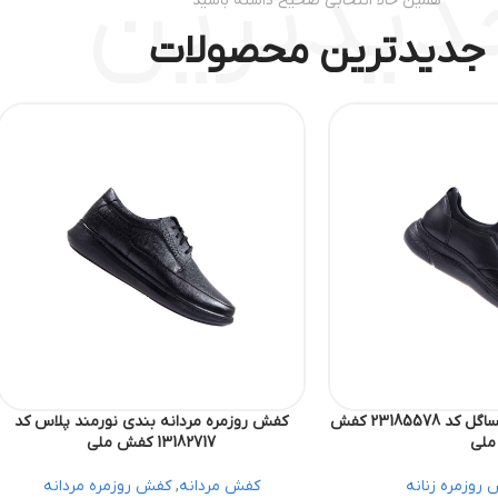
دیدترین
همین حالا انتخابی صحیح داشته باشید
جدیدترین محصولات
کفش روزمره زنانه تیساگل کد 23185578 کفش
کفش روزمره مردانه بندی نورمند پلاس کد
ملی
13182717 کفش ملی
روزمره زنانه
کفش مردانه
,
کفش روزمره مردانه