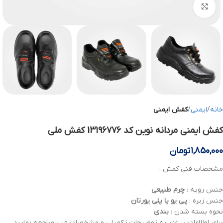
بزرگنمایی تصویر
خانه
ایمنی
کفش ایمنی
کفش ایمنی مردانه نوین کد 13196776 کفش ملی
1,850,000
تومان
مشخصات فنی کفش :
جنس رویه :
چرم
طبیعی
جنس زیره :
پی یو یا پلی یورتان
نحوه بسته شدن :
بندی
برای اطلاعات بیشتر به توضیحات تکمیلی و مشخصات فنی مراجعه نمایید .