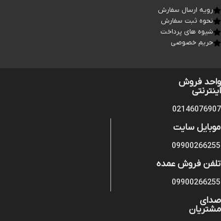
رویه ارسال سفارش
نحوه ثبت سفارش
شیوه های پرداخت
حریم خصوصی
واحد فروش
اینترنتی
02146076907
موبایل سایت
09900266255
تلفن فروش عمده
09900266255
صدای
مشتریان