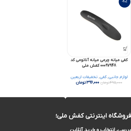
-20%
کفی میانه چرمی میانه آناتومی کد
00097948 کفش ملی
لوازم جانبی
,
کفی
,
تخفیفات اربعین
396,000
تومان
495,000
تومان
فروشگاه اینترنتی کفش ملی؛
بررسی، انتخاب و خرید آنلاین