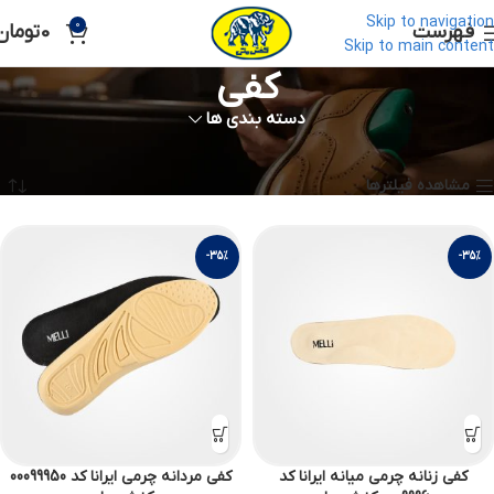
Skip to navigation
0
فهرست
0
تومان
Skip to main content
کفی
دسته بندی ها
خانه
لوازم جانبی
کفی
مشاهده همه 5 نتیجه
مشاهده فیلترها
-35%
-35%
کفی زنانه چرمی میانه ایرانا کد
کفی مردانه چرمی ایرانا کد 00099950