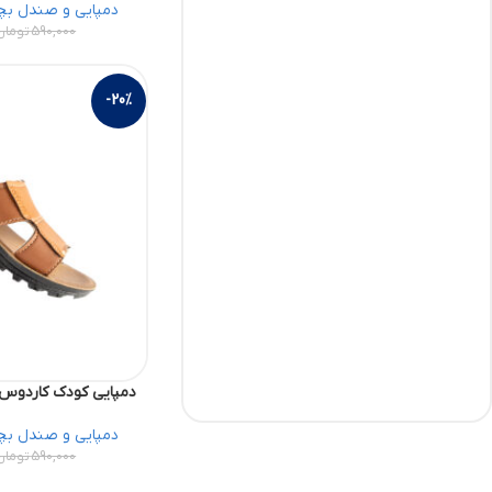
دمپایی و صندل بچ
590,000
تومان
-20%
دمپایی کودک کاردوس کد 38482211 ک
دمپایی و صندل بچ
590,000
تومان