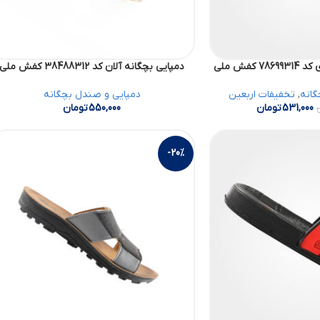
کفش ملی
دمپایی بچگانه آلان کد 38488312 کفش ملی
گانه
,
تخفیفات اربعین
دمپایی و صندل بچگانه
531,000
تومان
550,000
تومان
-20%