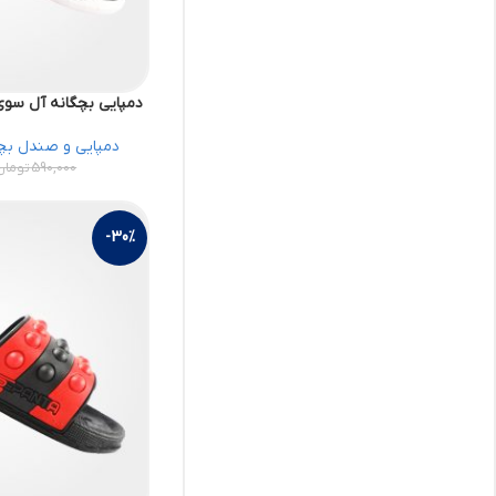
دمپایی بچگانه آل سوی کد 78699314 
دمپایی و صندل بچ
590,000
تومان
-30%