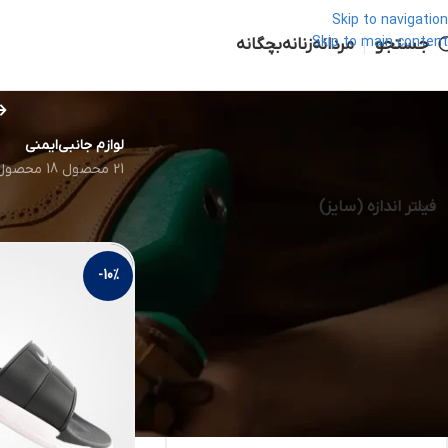
Skip to navigation
جستجو
Skip to main content
مردانه
زنانه
بچگانه
لوازم جانبی
ایمنی
21 محصول
18 محصول
خانه
کفش بچگانه
دمپا
فیلتر اندازه (سایز)
-10%