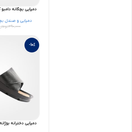
دمپایی بچگانه دامبو کد 78696343 کفش
دمپایی و صندل بچ
390,000
تومان
-10%
دمپایی دخترانه بوژانه کد 78699318 ک