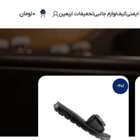
0
0
تومان
 ایمنی
کیف
لوازم جانبی
تخفیفات اربعین
ایش
12
18
24
-20%