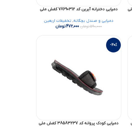
دمپایی دخترانه آیرین کد 78690312 کفش ملی
دمپایی و صندل بچگانه
,
تخفیفات اربعین
472,000
تومان
590,000
تومان
-20%
دمپایی کودک پروانه کد 38583237 کفش ملی