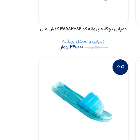
دمپایی بچگانه پروانه کد 38584382 کفش ملی
دمپایی و صندل بچگانه
440,000
تومان
550,000
تومان
-20%