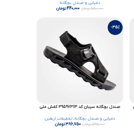
دمپایی و صندل بچگانه
440,000
تومان
550,000
تومان
-35%
صندل بچگانه سیبان کد 39597313 کفش ملی
دمپایی و صندل بچگانه
,
تخفیفات اربعین
386,750
تومان
595,000
تومان