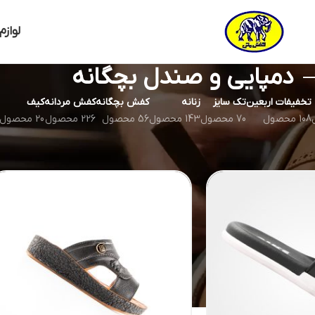
لوازم
دمپایی و صندل بچگانه
تخفیفات اربعین
تک سایز
زنانه
کفش بچگانه
کفش مردانه
کیف
108 محصول
70 محصول
143 محصول
56 محصول
226 محصول
20 محصول
یی و صندل بچگانه
نم