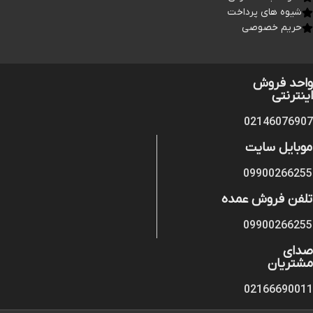
شیوه های پرداخت
حریم خصوصی
واحد فروش
اینترنتی
02146076907
موبایل سایت
09900266255
تلفن فروش عمده
09900266255
صدای
مشتریان
02166690011