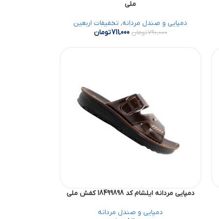
ملی
دمپایی و صندل مردانه
,
تخفیفات اربعین
711,000
تومان
790,000
تومان
دمپایی مردانه ایلشام کد 18499898 کفش ملی
دمپایی و صندل مردانه