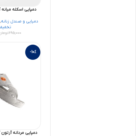
دمپایی اسکله میانه کد 68993647 کفش
دمپایی و صندل زنانه
,
تخفیفا
295,000
تومان
-10%
دمپایی مردانه آرتون کد 58695740 کف