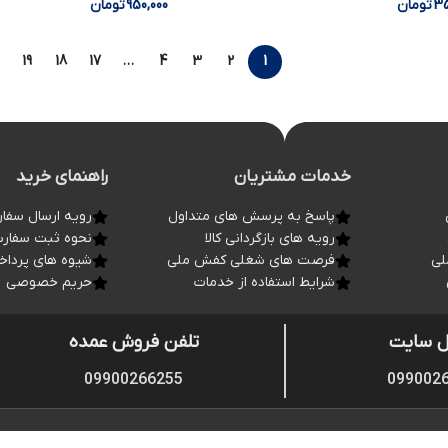
35
تومان
950,000
تومان
19
18
17
…
4
3
2
1
خدمات مشتریان
راهنمای خرید
پاسخ به پرسش های متداول
رویه ارسال سفا
رویه های بازگردانی کالا
نحوه ثبت سفار
لی
فرصت های شغلی کفش ملی
شیوه های پردا
شرایط استفاده از خدمات
حریم خصوصی
ل سایت
تلفن فروش عمده
09900266255
099002