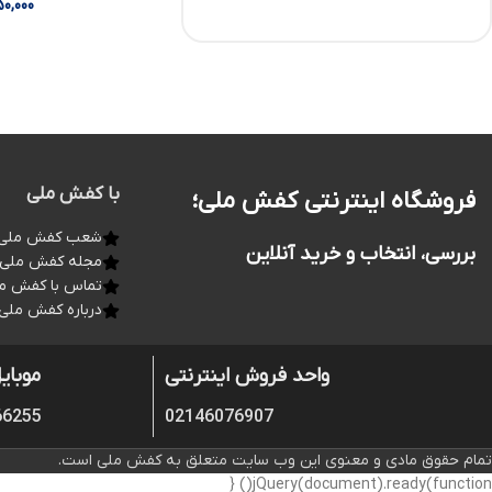
0,000
با کفش ملی
فروشگاه اینترنتی کفش ملی؛
شعب کفش ملی
بررسی، انتخاب و خرید آنلاین
مجله کفش ملی
تماس با کفش م
درباره کفش ملی
واحد فروش اینترنتی
موبای
66255
02146076907
تمام حقوق مادی و معنوی این وب سایت متعلق به کفش ملی است.
jQuery(document).ready(function() {