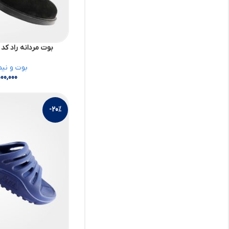
بوت مردانه راد کد 16396830 کفش ملی
بوت و نیم
00,000
-20%