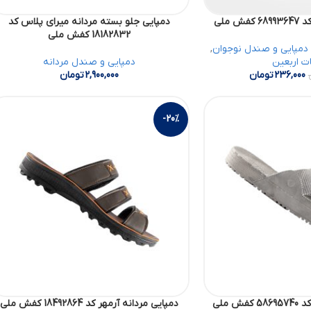
 ملی
دمپایی جلو بسته مردانه میرای پلاس کد
18182832 کفش ملی
دمپایی و صندل نوجوان
,
ت اربعین
دمپایی و صندل مردانه
236,000
تومان
2,900,000
تومان
-20%
ش ملی
دمپایی مردانه آرمهر کد 18492864 کفش ملی