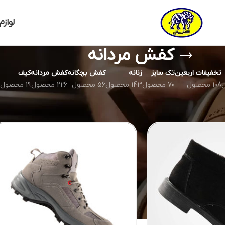
لوازم
کفش مردانه
تخفیفات اربعین
تک سایز
زنانه
کفش بچگانه
کفش مردانه
کیف
108 محصول
70 محصول
143 محصول
56 محصول
226 محصول
19 محصول
نم