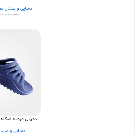
دمپایی و صندل مرد
790,000
توما
دمپایی مردانه اسکله کد 58992770 کف
دمپایی و صندل