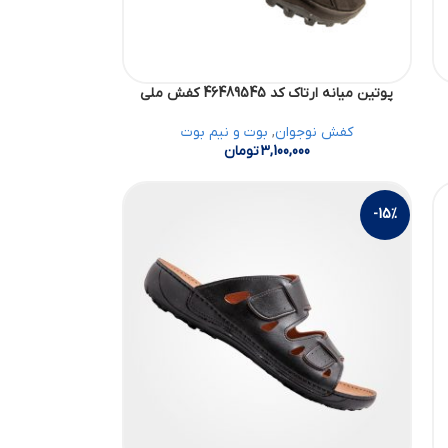
پوتین میانه ارتاک کد 46489545 کفش ملی
کفش نوجوان
,
بوت و نیم بوت
3,100,000
تومان
-15%