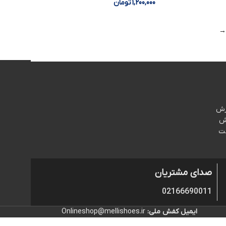
1,200,000
تومان
→
رش
ش
خت
صدای مشتریان
02166690011
ایمیل کفش ملی:
Onlineshop@mellishoes.ir