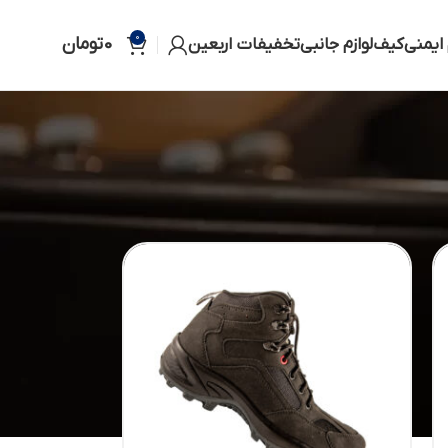
0
0
تومان
 ایمنی
کیف
لوازم جانبی
تخفیفات اربعین
ایش
12
18
24