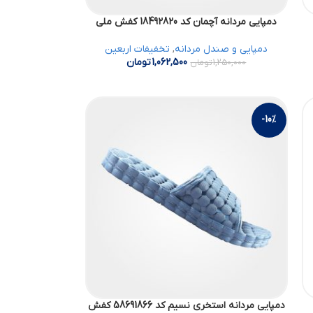
دمپایی مردانه آچمان کد 18492820 کفش ملی
دمپایی و صندل مردانه
,
تخفیفات اربعین
1,062,500
تومان
1,250,000
تومان
-10%
دمپایی مردانه استخری نسیم کد 58691866 کفش