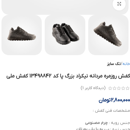
بزرگنمایی تصویر
خانه
تک سایز
کفش روزمره مردانه نیکراد بزرگ پا کد 13498842 کفش ملی
(دیدگاه کاربر
1
)
2,800,000
تومان
مشخصات فنی کفش :
جنس رویه :
چرم
مصنوعی
جنس زیره :
پی یو یا پلی یورتان