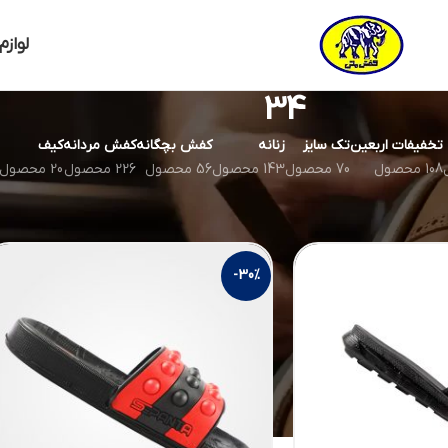
لوازم
34
تخفیفات اربعین
تک سایز
زنانه
کفش بچگانه
کفش مردانه
کیف
108 محصول
70 محصول
143 محصول
56 محصول
226 محصول
20 محصول
نم
-30%