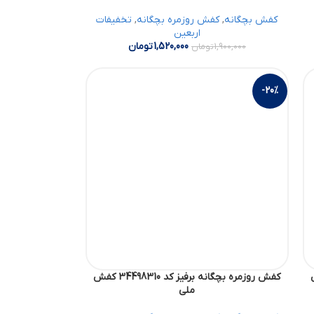
کفش بچگانه
,
کفش روزمره بچگانه
,
تخفیفات
اربعین
1,520,000
تومان
1,900,000
تومان
-20%
3 کفش
کفش روزمره بچگانه برفیز کد 34498310 کفش
ملی