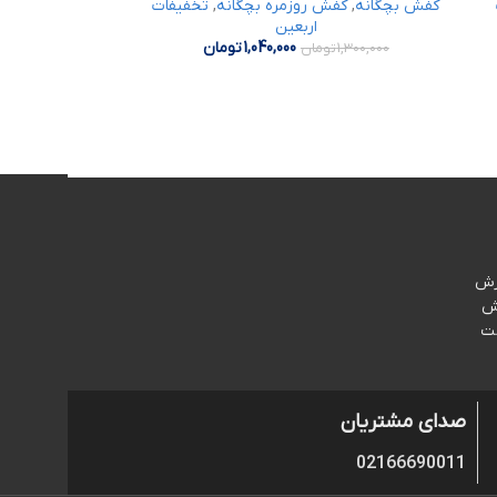
کفش بچگانه
,
کفش روزمره بچگانه
,
تخفیفات
اربعین
1,040,000
تومان
1,300,000
تومان
رش
ش
خت
صدای مشتریان
02166690011