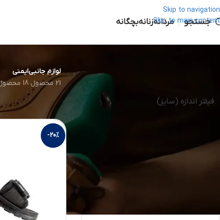
Skip to navigation
جستجو
Skip to main content
مردانه
زنانه
بچگانه
لوازم جانبی
ایمنی
21 محصول
18 محصول
خانه
محصول سایز
34
فیلتر اندازه (سایز)
-20%