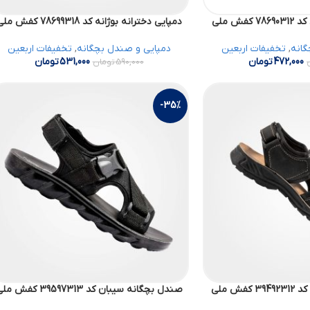
فش ملی
دمپایی دخترانه بوژانه کد 78699318 کفش ملی
گانه
,
تخفیفات اربعین
دمپایی و صندل بچگانه
,
تخفیفات اربعین
472,000
تومان
531,000
تومان
590,000
تومان
-35%
ش ملی
صندل بچگانه سیبان کد 39597313 کفش ملی