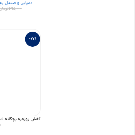
دمپایی و صندل بچ
495,000
تومان
-20%
م