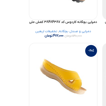
دمپایی بچگانه کاردوس کد 38484387 کفش ملی
دمپایی و صندل بچگانه
,
تخفیفات اربعین
472,000
تومان
590,000
تومان
-20%