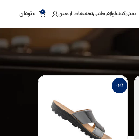
0
0
تومان
 ایمنی
کیف
لوازم جانبی
تخفیفات اربعین
ایش
12
18
24
-20%