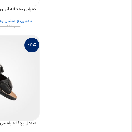
دمپایی دخترانه آیرین کد 78690312 ک
دمپایی و صندل بچ
590,000
تومان
-30%
صندل بچگانه بامسی کد 39492312 کف