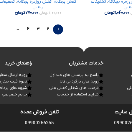
زمره بچگانه
,
تخفیفات
کفش بچگانه
,
کفش روزمره بچگانه
,
تخفیفات
بعین
اربعین
1,040,000
تومان
770,000
تومان
1,100,000
تومان
→
4
3
2
1
خدمات مشتریان
راهنمای خرید
پاسخ به پرسش های متداول
رویه ارسال سفا
رویه های بازگردانی کالا
نحوه ثبت سفار
لی
فرصت های شغلی کفش ملی
شیوه های پردا
شرایط استفاده از خدمات
حریم خصوصی
ل سایت
تلفن فروش عمده
09900266255
099002