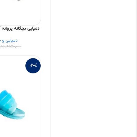
دمپایی بچگانه پروانه کد 38584382 کفش
دمپایی و 
550,000
تومان
-20%