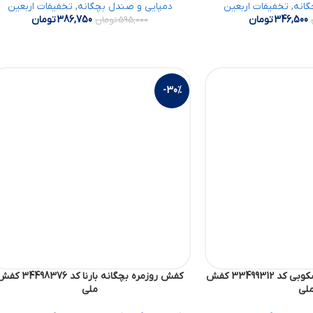
گانه
,
تخفیفات اربعین
دمپایی و صندل بچگانه
,
تخفیفات اربعین
346,500
تومان
386,750
تومان
595,000
تومان
-30%
کفش روزمره بچگانه اسکوبی کد 33499312 کفش
کفش روزمره بچگانه بارنا کد 4498376
لی
ملی