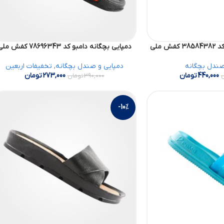
 ملی
دمپایی بچگانه دامبو کد 78696343 کفش ملی
صندل بچگانه
دمپایی و صندل بچگانه
,
تخفیفات اربعین
440,000
تومان
273,000
تومان
390,000
تومان
-10%