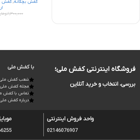
کفش بچگانه
,
کفش رو
ار
1,300,000
تومان
با کفش ملی
فروشگاه اینترنتی کفش ملی؛
شعب کفش ملی
بررسی، انتخاب و خرید آنلاین
مجله کفش ملی
تماس با کفش م
درباره کفش ملی
واحد فروش اینترنتی
موبای
66255
02146076907