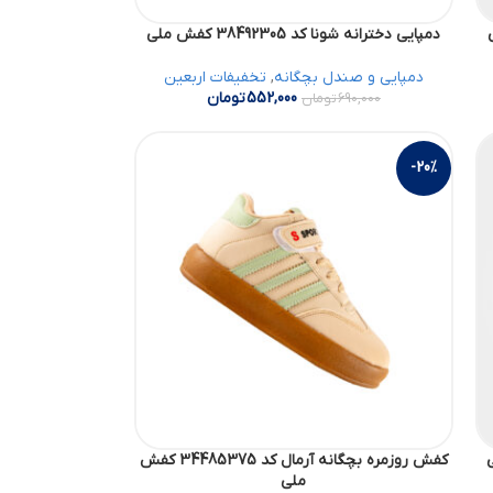
دمپایی دخترانه شونا کد 38492305 کفش ملی
دمپایی و صندل بچگانه
,
تخفیفات اربعین
552,000
تومان
690,000
تومان
-20%
کفش روزمره بچگانه آرمال کد 34485375 کفش
ملی