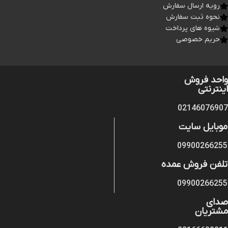
رویه ارسال سفارش
نحوه ثبت سفارش
شیوه های پرداخت
حریم خصوصی
واحد فروش
اینترنتی
02146076907
موبایل سایت
09900266255
تلفن فروش عمده
09900266255
صدای
مشتریان