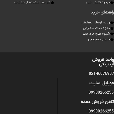
درباره کفش ملی
شرایط استفاده از خدمات
راهنمای خرید
رویه ارسال سفارش
نحوه ثبت سفارش
شیوه های پرداخت
حریم خصوصی
واحد فروش
اینترنتی
02146076907
موبایل سایت
09900266255
تلفن فروش عمده
09900266255