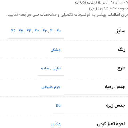
جنس زیره :
پی یو یا پلی یورتان
نحوه بسته شدن :
زیپی
برای اطلاعات بیشتر به توضیحات تکمیلی و مشخصات فنی مراجعه نمایید .
سایز
46
,
45
,
44
,
43
,
42
,
41
,
40
رنگ
مشکی
طرح
چاپی
,
ساده
جنس رویه
چرم طبیعی
جنس زیره
pu
نحوه تمیز کردن
واکس