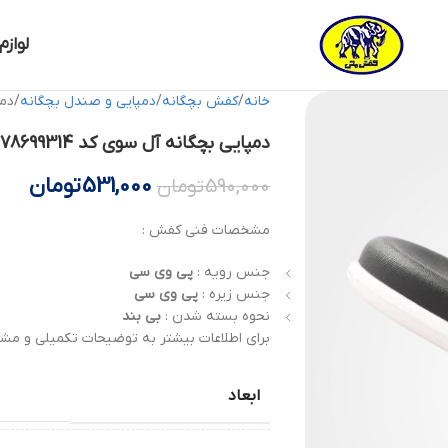
لوازم
خانه
کفش بچگانه
دمپایی و صندل بچگانه
دمپا
دمپایی بچگانه آل سوی کد 78699314 کفش ملی
531,000
تومان
590,000
تومان
مشخصات فنی کفش :
جنس رویه :
پی وی سی
جنس زیره :
پی وی سی
نحوه بسته شدن :
بی بند
برای اطلاعات بیشتر به توضیحات تکمیلی و مشخ
ابعاد