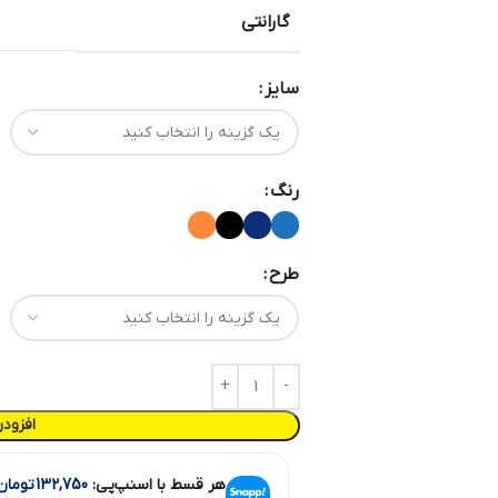
گارانتی
سایز
رنگ
طرح
افزود
هر قسط با اسنپ‌پی:
132,750
تومان