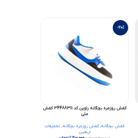
-20%
-20%
کفش روزمره بچگانه راوین کد 34488311 کفش
ملی
کفش بچگانه
,
کفش روزمره بچگانه
,
تخفیفات
کفش بچگانه
,
کفش
اربعین
1,200,000
تومان
1,500,000
تومان
690,000
تو