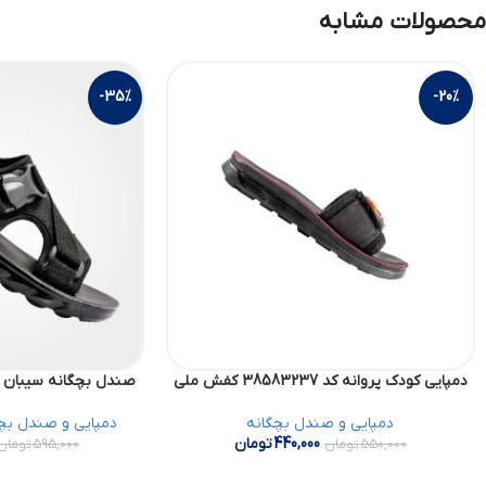
محصولات مشابه
-35%
-20%
دمپایی کودک پروانه کد 38583237 کفش ملی
صندل بچگانه سیبان کد 39597313 کفش
دمپایی و صندل بچگانه
دمپایی و صندل بچ
440,000
تومان
550,000
تومان
595,000
تومان