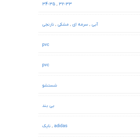
34-35
,
32-33
آبی
,
سرمه ای
,
مشکی
,
نارنجی
pvc
pvc
شستشو
بی بند
adidas
,
نایک