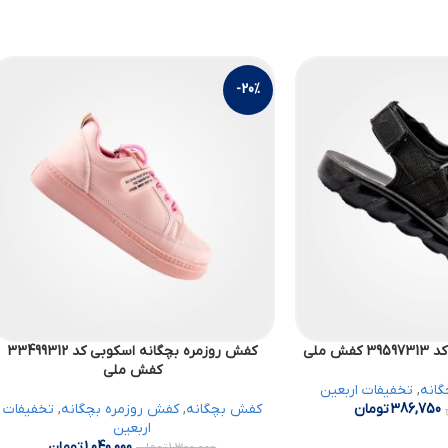
-20%
 ملی
کفش روزمره بچگانه اسکوبی کد 33499312
کفش ملی
گانه
,
تخفیفات اربعین
386,750
تومان
کفش بچگانه
,
کفش روزمره بچگانه
,
تخفیفات
اربعین
1,040,000
تومان
1,300,000
تومان