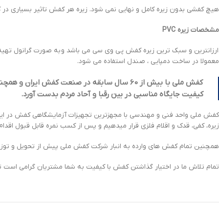
هیچ کفشی بدون زیره کامل و نهایی نمی شود. زیره هر کفش تاثیر بسیاری در ک
مشخصات زیره PVC
ارزانترین و سبک ترین زیره کفش پی وی سی می باشد و به صورت گرانول تهی
معمولا در ساخت دمپایی ، صندل استفاده می شود.
ک
فش ملی با بیش از
60
سال سابقه در صنعت کفش ایران و همچنین 
کیفیت جایگاه مناسبی در بین رقبا و آحاد مردم بدست آورد.
کفش ملی واحد فنی و مهندسی با مجهزترین تجهیزات آزمایشگاهی کفش در ایران
زیره، کفی، قدک و اقلام فلزی قرار میدهیم و پس از کسب نمره قابل قبول اقد
همچنین تمام کفش های وارده به انبار شرکت کفش ملی پیش از تحویل و توزیع
تمام تلاش ما در اختیار گذاشتن کفش با کیفیت به شما مشتریان گرامی است تا