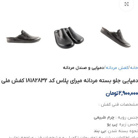
بزرگنمایی تصویر
خانه
کفش مردانه
دمپایی و صندل مردانه
دمپایی جلو بسته مردانه میرای پلاس کد 18182832 کفش ملی
2,900,000
تومان
مشخصات فنی کفش :
جنس رویه :
چرم
طبیعی
جنس زیره :
پی یو
نحوه بسته شدن :
بی بند
برای اطلاعات بیشتر به توضیحات تکمیلی و مشخصات فنی مراجعه نمایید .