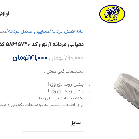
لوازم
خانه
کفش مردانه
دمپایی و صندل مردانه
دمپایی
دمپایی مردانه آرتون کد 58695740 کفش ملی
711,000
تومان
790,000
تومان
مشخصات فنی کفش :
جنس رویه :
ای وی آ
جنس زیره :
ای وی آ
نحوه بسته شدن :
بی بند
برای اطلاعات بیشتر به توضیحات تکمیلی و مشخ
سایز