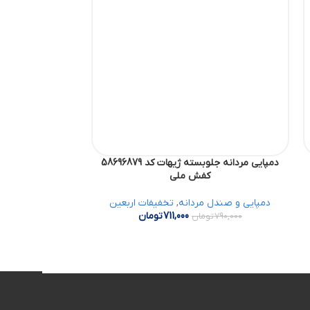
دمپایی مردانه جلوبسته ژیهات کد 58696879
دمپایی مردانه چرمی آذری کد 0
کفش ملی
دمپایی
دمپایی و صندل مردانه
,
تخفیفات اربعین
711,000
تومان
000
790,000
تومان