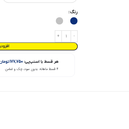
رنگ
افزود
هر قسط با اسنپ‌پی:
177,750
تومان
۴ قسط ماهانه. بدون سود، چک و ضامن.