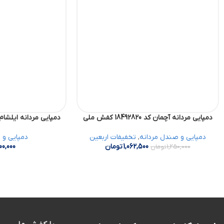
دمپایی مردانه آچمان کد 18492820 کفش ملی
دمپایی مردانه ایلشام کد 18499898 ک
دمپایی و صندل مردانه
,
تخفیفات اربعین
دمپایی و 
1,062,500
تومان
00,000
1,250,000
تومان