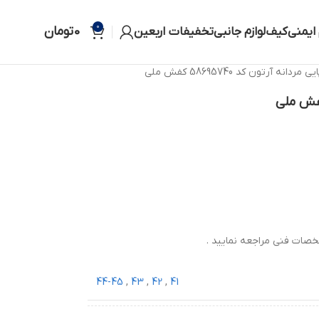
0
0
تومان
 ایمنی
کیف
لوازم جانبی
تخفیفات اربعین
 مردانه آرتون کد 58695740 کفش ملی
صات فنی مراجعه نمایید .
44-45
,
43
,
42
,
41