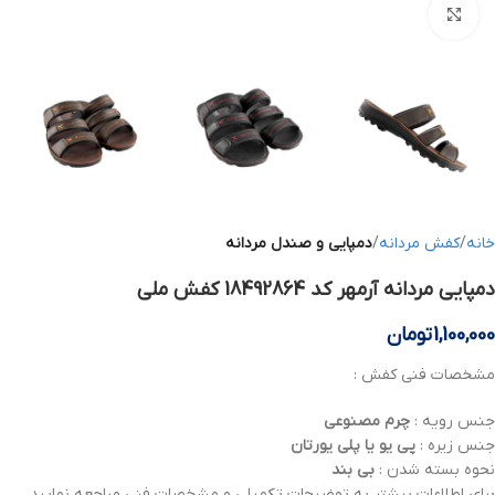
بزرگنمایی تصویر
خانه
کفش مردانه
دمپایی و صندل مردانه
دمپایی مردانه آرمهر کد 18492864 کفش ملی
1,100,000
تومان
مشخصات فنی کفش :
جنس رویه :
چرم
مصنوعی
جنس زیره :
پی یو یا پلی یورتان
نحوه بسته شدن :
بی بند
برای اطلاعات بیشتر به توضیحات تکمیلی و مشخصات فنی مراجعه نمایید .