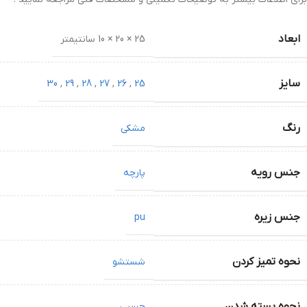
ابعاد
25 × 20 × 10 سانتیمتر
سایز
30
,
29
,
28
,
27
,
26
,
25
رنگ
مشکی
جنس رویه
پارچه
جنس زیره
pu
نحوه تمیز کردن
شستشو
نحوه بسته شدن
چسبی