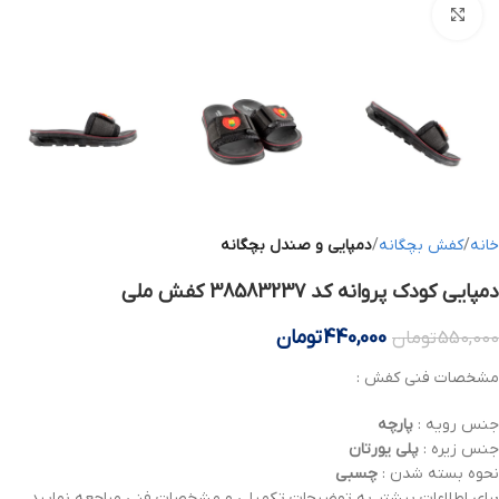
بزرگنمایی تصویر
خانه
کفش بچگانه
دمپایی و صندل بچگانه
دمپایی کودک پروانه کد 38583237 کفش ملی
440,000
تومان
550,000
تومان
مشخصات فنی کفش :
جنس رویه :
پارچه
جنس زیره :
پلی یورتان
نحوه بسته شدن :
چسبی
برای اطلاعات بیشتر به توضیحات تکمیلی و مشخصات فنی مراجعه نمایید .