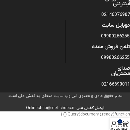
اینترنتی
02146076907
موبایل سایت
09900266255
تلفن فروش عمده
09900266255
صدای
مشتریان
02166690011
تمام حقوق مادی و معنوی این وب سایت متعلق به کفش ملی است.
ایمیل کفش ملی:
Onlineshop@mellishoes.ir
jQuery(document).ready(function() {
0
روشگاه
سبد خرید
حساب کاربری