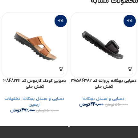
محصولات مشابه
-20%
-20%
دمپایی بچگانه پروانه کد 38584382
دمپایی کودک کاردوس کد 38482211
کفش ملی
کفش ملی
دمپایی و صندل بچگانه
دمپایی و صندل بچگانه
,
تخفیفات
440,000
تومان
اربعین
550,000
تومان
472,000
تومان
590,000
تومان