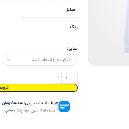
سایز
رنگ
سایز
افزود
هر قسط با اسنپ‌پی:
100,000
تومان
۴ قسط ماهانه. بدون سود، چک و ضامن.