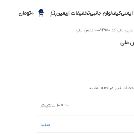
0
0
تومان
 ایمنی
کیف
لوازم جانبی
تخفیفات اربعین
لی کد 00094980 کفش ملی
صات فنی مراجعه نمایید .
20 × 10 سانتیمتر
سفید