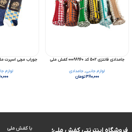
جامدادی فانتزی 502 کد 00098960 کفش ملی
جوراب مچی اسپرت ملی کد 06092951
لوازم جانبی
,
جامدادی
لوازم جا
380,000
تومان
0,000
با کفش ملی
فروشگاه اینترنتی کفش ملی؛