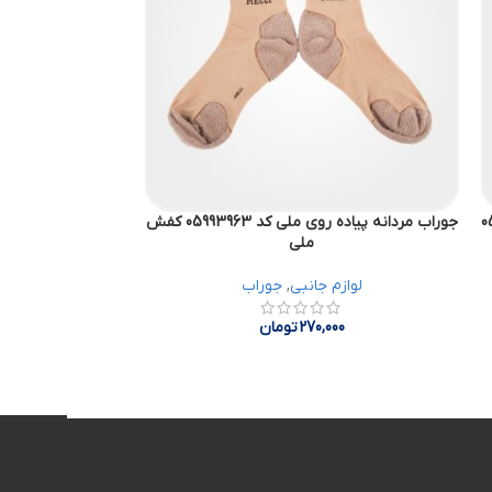
0509690
جوراب مردانه پیاده روی ملی کد 05993963 کفش
ملی
لوازم جانبی
,
جوراب
لباس زیر
,
00
270,000
تومان