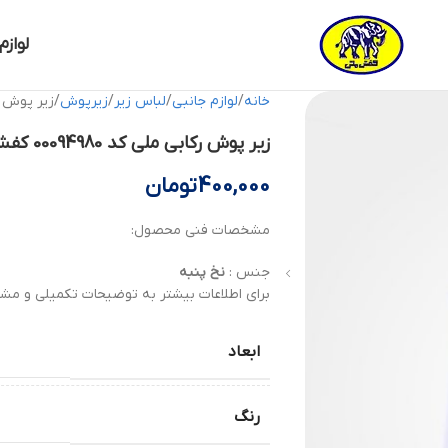
لوازم
خانه
لوازم جانبی
لباس زیر
زیرپوش
زیر پوش رکابی م
زیر پوش رکابی ملی کد 00094980 کفش ملی
400,000
تومان
مشخصات فنی محصول:
جنس :
نخ پنبه
برای اطلاعات بیشتر به توضیحات تکمیلی و مشخ
ابعاد
رنگ