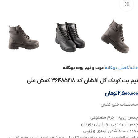
بزرگنمایی تصویر
خانه
کفش بچگانه
بوت و نیم بوت بچگانه
نیم بت کودک گل افشان کد 36485218 کفش ملی
2,500,000
تومان
مشخصات فنی کفش :
جنس رویه :
چرم
مصنوعی
جنس زیره :
پی یو یا پلی یورتان
نحوه بسته شدن :
بندی و زیپی
برای اطلاعات بیشتر به توضیحات تکمیلی و مشخصات فنی مراجعه نمایید .