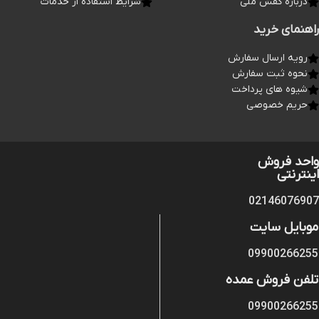
درباره کفش ملی
شرایط استفاده از خدمات
راهنمای خرید
رویه ارسال سفارش
نحوه ثبت سفارش
شیوه های پرداخت
حریم خصوصی
واحد فروش
اینترنتی
02146076907
موبایل سایت
09900266255
تلفن فروش عمده
09900266255