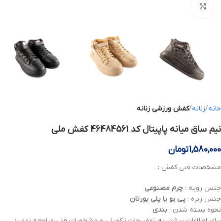
بزرگنمایی تصویر
خانه
زنانه
کفش ورزشی زنانه
نیم ساق میانه پاپیتال کد 46484561 کفش ملی
1,580,000
تومان
مشخصات فنی کفش :
جنس رویه :
چرم مصنوعی
جنس زیره :
پی یو یا پلی یورتان
نحوه بسته شدن :
بندی
برای اطلاعات بیشتر به توضیحات تکمیلی و مشخصات فنی مراجعه نمایید .