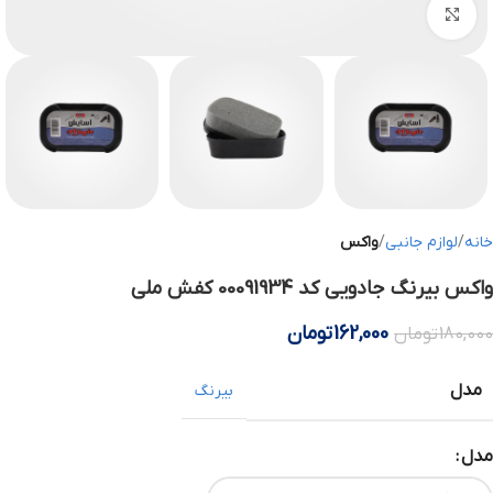
بزرگنمایی تصویر
خانه
لوازم جانبی
واکس
واکس بیرنگ جادویی کد 00091934 کفش ملی
162,000
تومان
180,000
تومان
مدل
بیرنگ
مدل