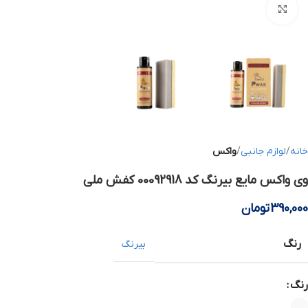
بزرگنمایی تصویر
خانه
لوازم جانبی
واکس
وی واکس مایع بیرنگ کد 00092918 کفش ملی
390,000
تومان
رنگ
بیرنگ
رنگ