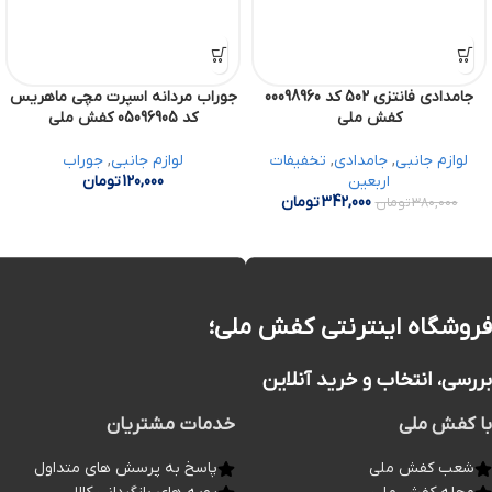
جامدادی فانتزی 502 کد 00098960
جوراب مردانه اسپرت مچی ماهریس
کفش ملی
کد 05096905 کفش ملی
لوازم جانبی
,
جامدادی
,
تخفیفات
لوازم جانبی
,
جوراب
اربعین
120,000
تومان
342,000
تومان
380,000
تومان
فروشگاه اینترنتی کفش ملی؛
بررسی، انتخاب و خرید آنلاین
با کفش ملی
خدمات مشتریان
شعب کفش ملی
پاسخ به پرسش های متداول