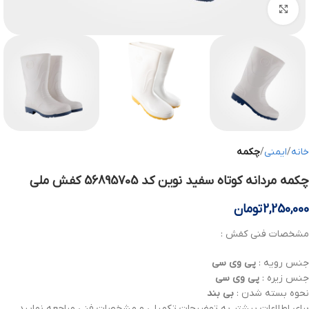
بزرگنمایی تصویر
خانه
ایمنی
چکمه
چکمه مردانه کوتاه سفید نوین کد 56895705 کفش ملی
2,250,000
تومان
مشخصات فنی کفش :
جنس رویه :
پی وی سی
جنس زیره :
پی وی سی
نحوه بسته شدن :
بی بند
برای اطلاعات بیشتر به توضیحات تکمیلی و مشخصات فنی مراجعه نمایید .