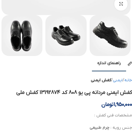
بزرگنمایی تصویر
راهنمای اندازه
خانه
ایمنی
کفش ایمنی
کفش ایمنی مردانه پی یو 808 کد 13192874 کفش ملی
1,950,000
تومان
مشخصات فنی کفش :
جنس رویه :
چرم
طبیعی