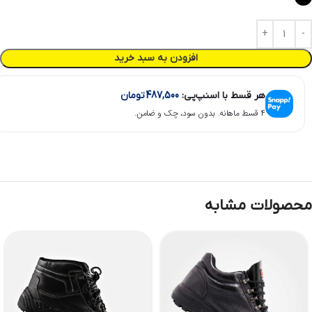
افزودن به سبد خرید
هر قسط با اسنپ‌پی:
487,500
تومان
۴ قسط ماهانه. بدون سود، چک و ضامن.
محصولات مشابه