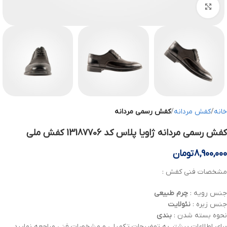
بزرگنمایی تصویر
خانه
کفش مردانه
کفش رسمی مردانه
کفش رسمی مردانه ژاویا پلاس کد 13187706 کفش ملی
8,900,000
تومان
مشخصات فنی کفش :
جنس رویه :
چرم
طبیعی
جنس زیره :
نئولایت
نحوه بسته شدن :
بندی
برای اطلاعات بیشتر به توضیحات تکمیلی و مشخصات فنی مراجعه نمایید .