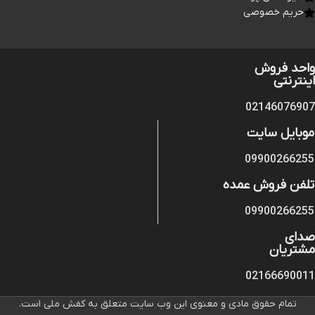
حریم خصوصی
واحد فروش
اینترنتی
02146076907
موبایل سایت
09900266255
تلفن فروش عمده
09900266255
صدای
مشتریان
02166690011
تمام حقوق مادی و معنوی این وب سایت متعلق به کفش ملی است.