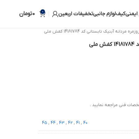
0
0
تومان
 ایمنی
کیف
لوازم جانبی
تخفیفات اربعین
ه مردانه آبنیک تابستانی کد 14181784 کفش ملی
لی
صات فنی مراجعه نمایید .
45
,
44
,
43
,
42
,
41
,
40