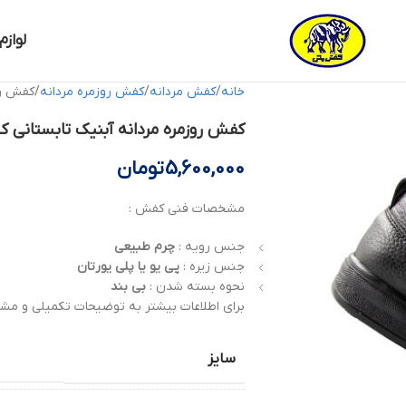
لوازم
خانه
کفش مردانه
کفش روزمره مردانه
کفش روزمر
کفش روزمره مردانه آبنیک تابستانی کد 14181784 کفش م
5,600,000
تومان
مشخصات فنی کفش :
جنس رویه :
چرم
طبیعی
جنس زیره :
پی یو یا پلی یورتان
نحوه بسته شدن :
بی بند
برای اطلاعات بیشتر به توضیحات تکمیلی و مشخ
سایز