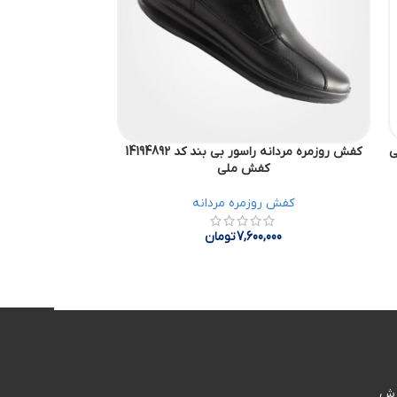
کفش روزمره مردانه راسور بی بند کد 14194892
کفش ملی
کفش روزمره مردانه
کفش 
000
7,600,000
تومان
رش