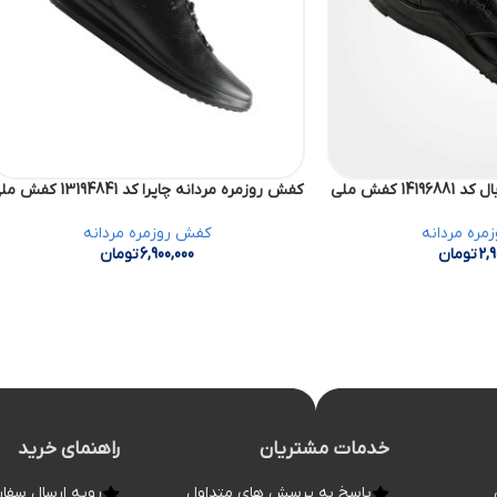
1 کفش ملی
کفش روزمره مردانه چاپرا کد 13194841 کفش ملی
مره مردانه
کفش روزمره مردانه
2,9
تومان
6,900,000
تومان
خدمات مشتریان
راهنمای خرید
پاسخ به پرسش های متداول
رویه ارسال سفا