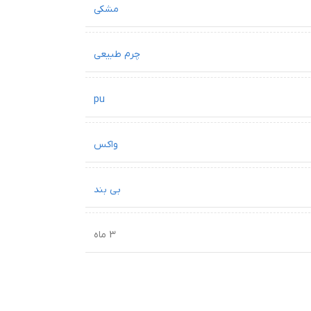
مشکی
چرم طبیعی
pu
واکس
بی بند
3 ماه