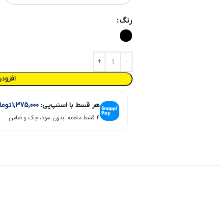
رنگ
افزود
هر قسط با اسنپ‌پی:
1,375,000
توما
۴ قسط ماهانه. بدون سود، چک و ضامن.