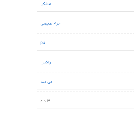
مشکی
چرم طبیعی
pu
واکس
بی بند
3 ماه