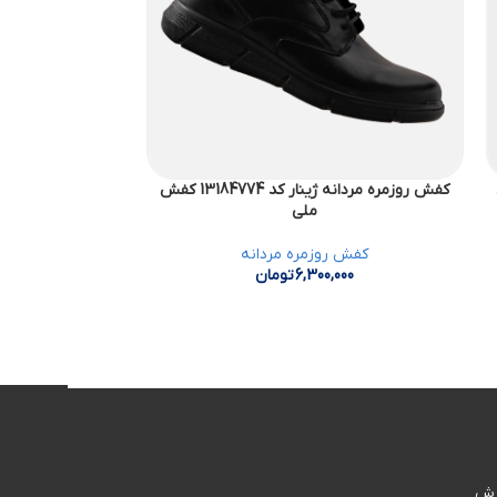
کفش روزمره مردانه ژینار کد 13184774 کفش
ملی
کفش روزمره مردانه
کفش 
6,300,000
تومان
000
رش