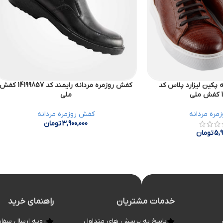
 پکین لیزارد پلاس کد
کفش روزمره مردانه رایمند کد 14199857 کفش
ی
ملی
مره مردانه
کفش روزمره مردانه
3,900,000
تومان
5,9
تومان
خدمات مشتریان
راهنمای خرید
پاسخ به پرسش های متداول
رویه ارسال سفا