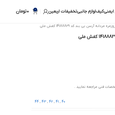
0
0
تومان
 ایمنی
کیف
لوازم جانبی
تخفیفات اربعین
ه مردانه آرسن بی بند کد 14188829 کفش ملی
صات فنی مراجعه نمایید .
44
,
43
,
42
,
41
,
40