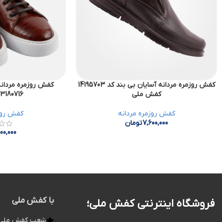
کفش روزمره مردانه آسایان بی بند کد 14195703
کفش روزمره مردانه
کفش ملی
13180716 کفش مل
کفش روزمره مردانه
کفش روز
7,600,000
تومان
00,000
با کفش ملی
فروشگاه اینترنتی کفش ملی؛
شعب کفش ملی