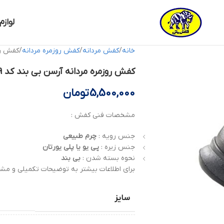
لوازم
خانه
کفش مردانه
کفش روزمره مردانه
کفش روزمر
کفش روزمره مردانه آرسن بی بند کد 14188829 کفش ملی
5,500,000
تومان
مشخصات فنی کفش :
جنس رویه :
چرم
طبیعی
جنس زیره :
پی یو یا پلی یورتان
نحوه بسته شدن :
بی بند
برای اطلاعات بیشتر به توضیحات تکمیلی و مشخ
سایز