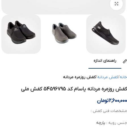
بزرگنمایی تصویر
راهنمای اندازه
خانه
کفش مردانه
کفش روزمره مردانه
کفش روزمره مردانه یاسام کد 54596795 کفش ملی
2,600,000
تومان
مشخصات فنی کفش :
جنس رویه :
پارچه