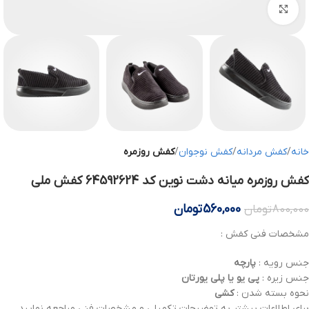
بزرگنمایی تصویر
خانه
کفش مردانه
کفش نوجوان
کفش روزمره
کفش روزمره میانه دشت نوین کد 64592624 کفش ملی
560,000
تومان
800,000
تومان
مشخصات فنی کفش :
جنس رویه :
پارچه
جنس زیره :
پی یو یا پلی یورتان
نحوه بسته شدن :
کشی
برای اطلاعات بیشتر به توضیحات تکمیلی و مشخصات فنی مراجعه نمایید .