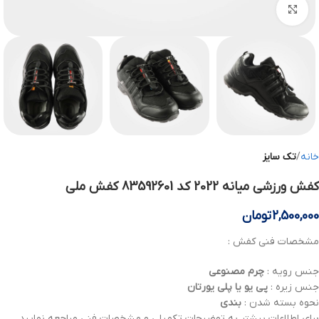
بزرگنمایی تصویر
خانه
تک سایز
کفش ورزشی میانه 2022 کد 83592601 کفش ملی
2,500,000
تومان
مشخصات فنی کفش :
جنس رویه :
چرم مصنوعی
جنس زیره :
پی یو یا پلی یورتان
نحوه بسته شدن :
بندی
برای اطلاعات بیشتر به توضیحات تکمیلی و مشخصات فنی مراجعه نمایید .