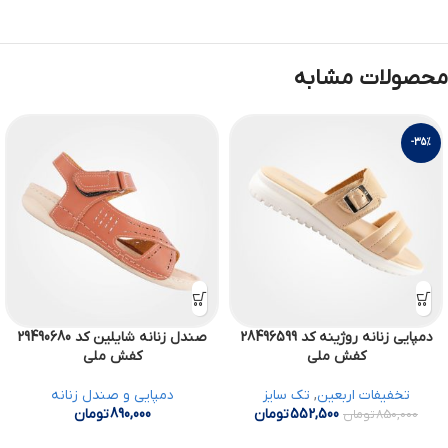
محصولات مشابه
-35%
دمپایی زنانه روژینه کد 28496599
صندل زنانه شایلین کد 29490680
کفش ملی
کفش ملی
تخفیفات اربعین
,
تک سایز
دمپایی و صندل زنانه
552,500
تومان
890,000
تومان
850,000
تومان