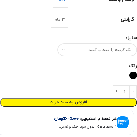
گارانتی
3 ماه
سایز
رنگ
افزودن به سبد خرید
هر قسط با اسنپ‌پی:
625,000
تومان
۴ قسط ماهانه. بدون سود، چک و ضامن.