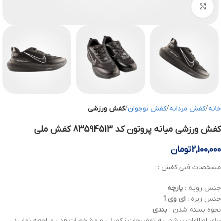
بزرگنمایی تصویر
خانه
کفش مردانه
کفش نوجوان
کفش ورزشی
کفش ورزشی میانه پروتون کد 83594513 کفش ملی
2,100,000
تومان
مشخصات فنی کفش :
جنس رویه :
پارچه
جنس زیره :
ای وی آ
نحوه بسته شدن :
بندی
برای اطلاعات بیشتر به توضیحات تکمیلی و مشخصات فنی مراجعه نمایید .