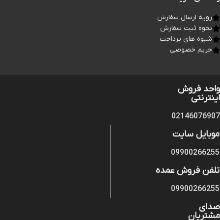
رویه ارسال سفارش
نحوه ثبت سفارش
شیوه های پرداخت
حریم خصوصی
واحد فروش
اینترنتی
02146076907
موبایل سایت
09900266255
تلفن فروش عمده
09900266255
صدای
مشتریان