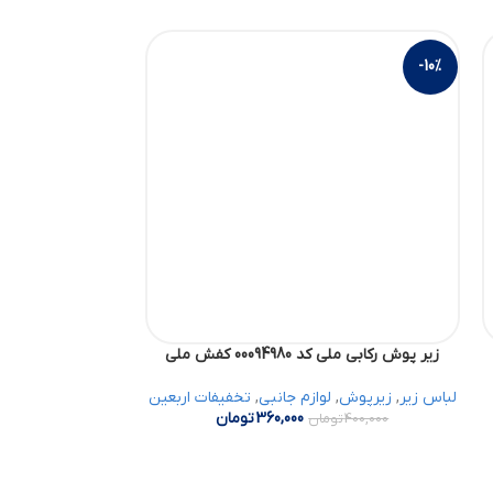
-30%
-10%
زیر پوش رکابی ملی کد 00094980 کفش ملی
کفش رسمی مردانه آداش کد 867
لباس زیر
,
زیرپوش
,
لوازم جانبی
,
تخفیفات اربعین
کفش رسمی مر
360,000
تومان
400,000
تومان
2,650,000
تو