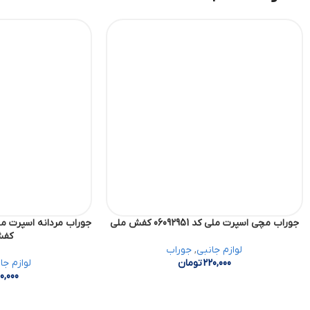
جوراب مچی اسپرت ملی کد 06092951 کفش ملی
کفش
لوازم جانبی
,
جوراب
220,000
تومان
لوازم جا
0,000