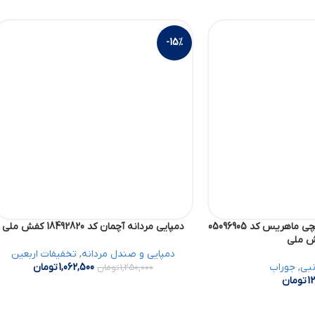
-15%
جوراب مردانه اسپرت مچی ماهریس کد 05096905
دمپایی مردانه آچمان کد 18492820 کفش ملی
 ملی
دمپایی و صندل مردانه
,
تخفیفات اربعین
نبی
,
جوراب
1,062,500
تومان
1,250,000
تومان
12
تومان