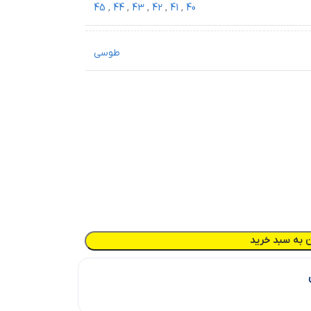
45
,
44
,
43
,
42
,
41
,
40
طوسی
ن به سبد خرید