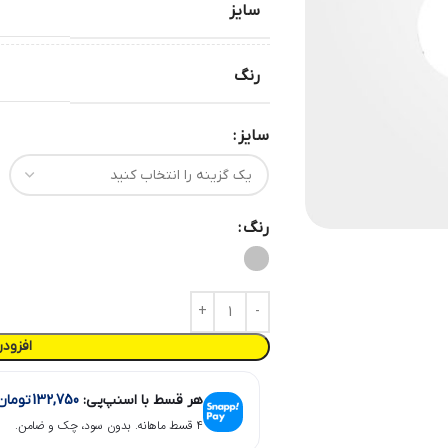
سایز
رنگ
سایز
رنگ
افزود
هر قسط با اسنپ‌پی:
132,750
تومان
۴ قسط ماهانه. بدون سود، چک و ضامن.