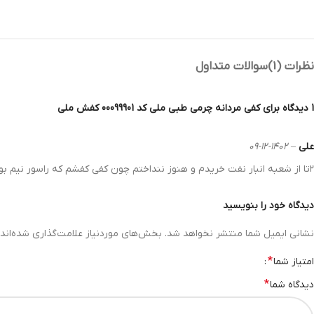
نظرات (1)
سوالات متداول
1 دیدگاه برای
کفی مردانه چرمی طبی ملی کد 00099901 کفش ملی
علی
–
1402-12-09
۲تا از شعبه انبار نفت خریدم و هنوز ننداختم چون کفی کفشم که راسور نیم بوت هست هنوز سالمه و کار میده . ضخیم تر از اون نارنجیه هست و فکر کنم طبی هم باشه و پاشنه تون رو محافظت می‌کنه
دیدگاه خود را بنویسید
نشانی ایمیل شما منتشر نخواهد شد.
بخش‌های موردنیاز علامت‌گذاری شده‌اند
*
امتیاز شما
*
دیدگاه شما