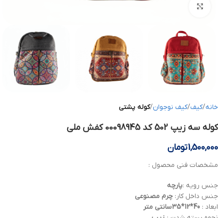
بزرگنمایی تصویر
خانه
کیف
کیف نوجوان
کوله پشتی
کوله سه زیپ 502 کد 00098945 کفش ملی
1,500,000
تومان
مشخصات فنی محصول :
جنس رویه :
پارچه
جنس داخل کار:
چرم مصنوعی
ابعاد :
40*12*35سانتی متر
نحوه بسته شدن :
زیپ