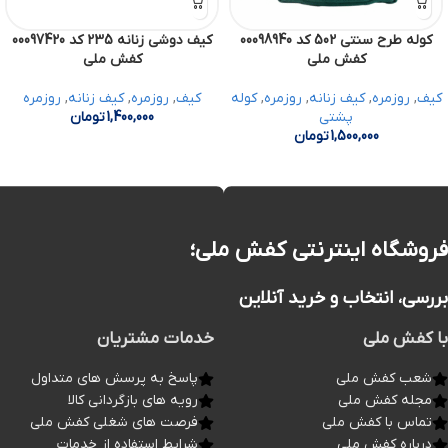
کوله طرح سنتی 502 کد 00098940
کیف دوشی زنانه 235 کد 00097420
کفش ملی
کفش ملی
کیف
,
روزمره
,
کیف زنانه
,
روزمره
,
کوله
کیف
,
روزمره
,
کیف زنانه
,
روزمره
پشتی
1,400,000
تومان
1,500,000
تومان
فروشگاه اینترنتی کفش ملی؛
بررسی، انتخاب و خرید آنلاین
با کفش ملی
خدمات مشتریان
شعب کفش ملی
پاسخ به پرسش های متداول
مجله کفش ملی
رویه های بازگردانی کالا
تماس با کفش ملی
فرصت های شغلی کفش ملی
درباره کفش ملی
شرایط استفاده از خدمات