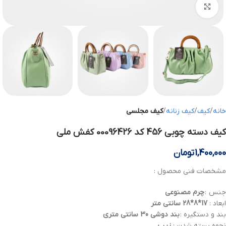
بزرگنمایی تصویر
خانه
کیف
کیف زنانه
کیف مجلسی
کیف دسته چوبی 456 کد 00096426 کفش ملی
1,400,000
تومان
مشخصات فنی محصول :
جنس :
چرم
مصنوعی
ابعاد :
17*8*28 سانتی متر
بند و دستگیره :
بند دوشی 30 سانتی متری
نحوه بسته شدن :
زیپ