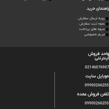
راهنمای خرید
رویه ارسال سفارش
نحوه ثبت سفارش
شیوه های پرداخت
حریم خصوصی
واحد فروش
اینترنتی
02146076907
موبایل سایت
09900266255
تلفن فروش عمده
09900266255