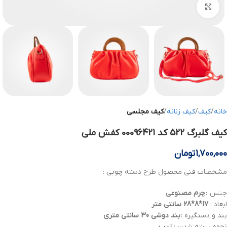
بزرگنمایی تصویر
خانه
کیف
کیف زنانه
کیف مجلسی
کیف گلبرگ 522 کد 00096421 کفش ملی
1,700,000
تومان
مشخصات فنی محصول طرح دسته چوبی :
جنس :
چرم
مصنوعی
ابعاد :
17*8*28 سانتی متر
بند و دستگیره :
بند دوشی 30 سانتی متری
نحوه بسته شدن :
زیپ