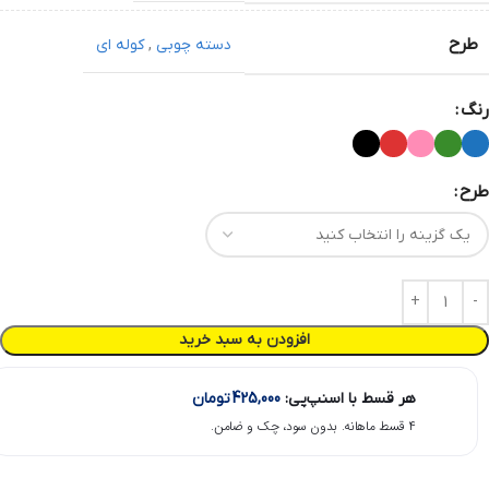
طرح
دسته چوبی
,
کوله ای
رنگ
طرح
افزودن به سبد خرید
هر قسط با اسنپ‌پی:
425,000
تومان
۴ قسط ماهانه. بدون سود، چک و ضامن.