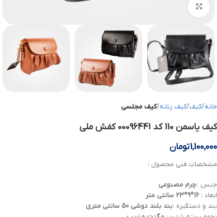
بزرگنمایی تصویر
خانه
کیف
کیف زنانه
کیف مجلسی
کیف یاسمن 110 کد 00096441 کفش ملی
1,100,000
تومان
مشخصات فنی محصول :
جنس :
چرم
مصنوعی
ابعاد :
16*9*23 سانتی متر
بند و دستگیره :
بند بلند دوشی 50 سانتی متری
نحوه بسته شدن :
مگنت و زیپ