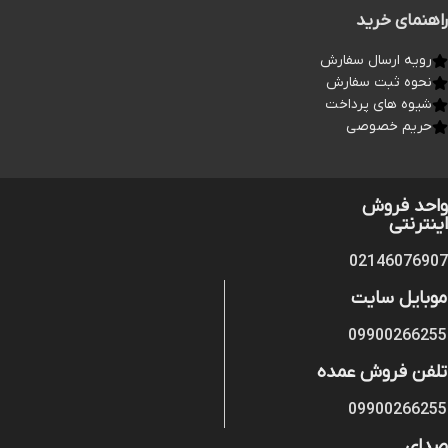
راهنمای خرید
رویه ارسال سفارش
نحوه ثبت سفارش
شیوه های پرداخت
حریم خصوصی
واحد فروش
اینترنتی
02146076907
موبایل سایت
09900266255
تلفن فروش عمده
09900266255
صدای