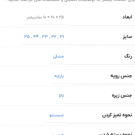
ابعاد
25 × 20 × 10 سانتیمتر
سایز
35
,
34
,
33
,
32
,
31
رنگ
مشکی
جنس رویه
پارچه
جنس زیره
pu
نحوه تمیز کردن
شستشو
نحوه بسته شدن
چسبی