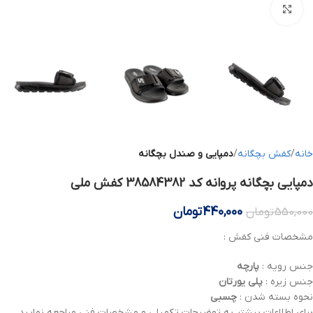
بزرگنمایی تصویر
خانه
کفش بچگانه
دمپایی و صندل بچگانه
دمپایی بچگانه پروانه کد 38584382 کفش ملی
440,000
تومان
550,000
تومان
مشخصات فنی کفش :
جنس رویه :
پارچه
جنس زیره :
پلی یورتان
نحوه بسته شدن :
چسبی
برای اطلاعات بیشتر به توضیحات تکمیلی و مشخصات فنی مراجعه نمایید .