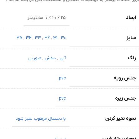
ابعاد
25 × 20 × 10 سانتیمتر
سایز
35
,
34
,
33
,
32
,
31
,
30
رنگ
آبی
,
بنفش
,
صورتی
جنس رویه
pvc
جنس زیره
pvc
نحوه تمیز کردن
با دستمال مرطوب تمیز شود
نحوه بسته شدن
بی بند