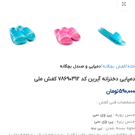
بزرگنمایی تصویر
خانه
کفش بچگانه
دمپایی و صندل بچگانه
دمپایی دخترانه آیرین کد 78690312 کفش ملی
590,000
تومان
مشخصات فنی کفش :
جنس رویه :
پی وی سی
جنس زیره :
پی وی سی
نحوه بسته شدن :
بی بند
برای اطلاعات بیشتر به توضیحات تکمیلی و مشخصات فنی مراجعه نمایید .