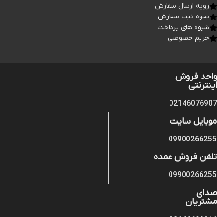
رویه ارسال سفارش
نحوه ثبت سفارش
شیوه های پرداخت
حریم خصوصی
واحد فروش
اینترنتی
02146076907
موبایل سایت
09900266255
تلفن فروش عمده
09900266255
صدای
مشتریان