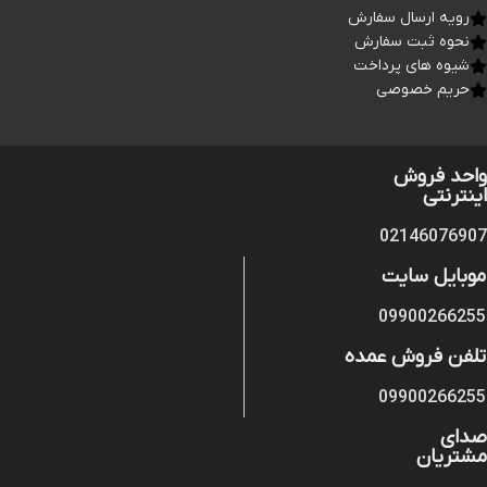
رویه ارسال سفارش
نحوه ثبت سفارش
شیوه های پرداخت
حریم خصوصی
واحد فروش
اینترنتی
02146076907
موبایل سایت
09900266255
تلفن فروش عمده
09900266255
صدای
مشتریان