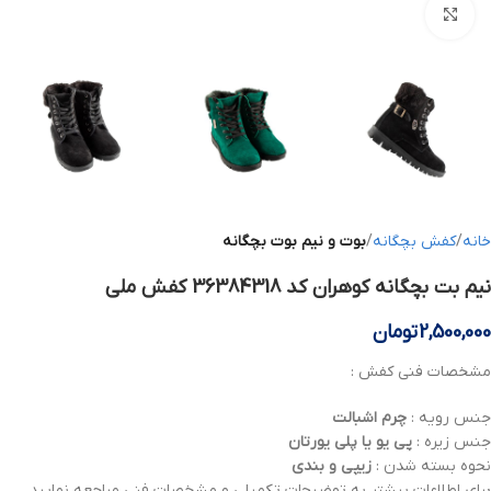
بزرگنمایی تصویر
خانه
کفش بچگانه
بوت و نیم بوت بچگانه
نیم بت بچگانه کوهران کد 36384318 کفش ملی
2,500,000
تومان
مشخصات فنی کفش :
جنس رویه :
چرم
اشبالت
جنس زیره :
پی یو یا پلی یورتان
نحوه بسته شدن :
زیپی و بندی
برای اطلاعات بیشتر به توضیحات تکمیلی و مشخصات فنی مراجعه نمایید .