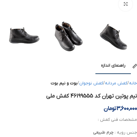
بزرگنمایی تصویر
راهنمای اندازه
خانه
کفش مردانه
کفش نوجوان
بوت و نیم بوت
نیم پوتین تهران کد 46199555 کفش ملی
3,600,000
تومان
مشخصات فنی کفش :
جنس رویه :
چرم
طبیعی