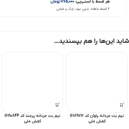
هر قسط با اسنپ‌پی:
775,000
تومان
۴ قسط ماهانه. بدون سود، چک و ضامن.
شاید این‌ها را هم بپسندید…
نیم بت مردانه پاوان کد 16189712
نیم بت مردانه پرمند کد 16190844
کفش ملی
کفش ملی