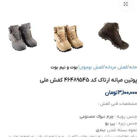
بزرگنمایی تصویر
خانه
کفش مردانه
کفش نوجوان
بوت و نیم بوت
پوتین میانه ارتاک کد 46489545 کفش ملی
3,100,000
تومان
مشخصات فنی کفش :
جنس رویه :
چرم
نبوک مصنوعی
جنس زیره :
پی یو
نحوه بسته شدن :
بندی
برای اطلاعات بیشتر به توضیحات تکمیلی و مشخصات فنی مراجعه نمایید .