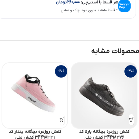
هر قسط با اسنپ‌پی:
260,000
تومان
۴ قسط ماهانه. بدون سود، چک و ضامن.
محصولات مشابه
-20%
-30%
کفش روزمره بچگانه بارنا کد
کفش روزمره بچگانه پندار کد
34498376 کفش ملی
34498331 کفش ملی