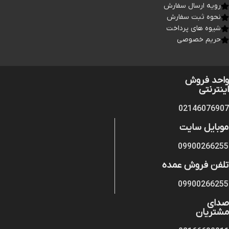
رویه ارسال سفارش
نحوه ثبت سفارش
شیوه های پرداخت
حریم خصوصی
واحد فروش
اینترنتی
02146076907
موبایل سایت
09900266255
تلفن فروش عمده
09900266255
صدای
مشتریان