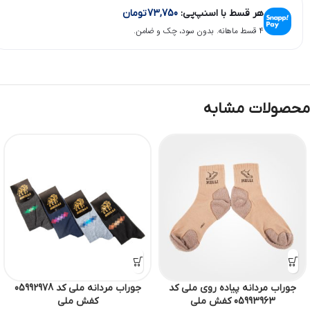
هر قسط با اسنپ‌پی:
73,750
تومان
۴ قسط ماهانه. بدون سود، چک و ضامن.
محصولات مشابه
جوراب مردانه پیاده روی ملی کد
جوراب مردانه ملی کد 05992978
05993963 کفش ملی
کفش ملی