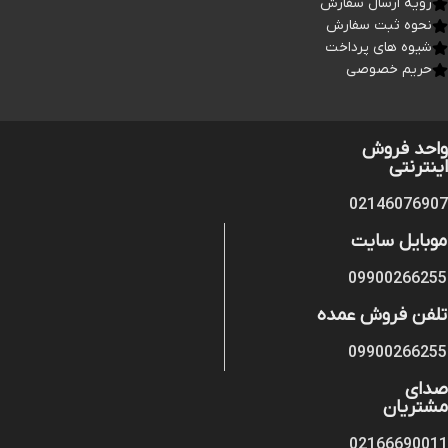
رویه ارسال سفارش
نحوه ثبت سفارش
شیوه های پرداخت
حریم خصوصی
واحد فروش
اینترنتی
02146076907
موبایل سایت
09900266255
تلفن فروش عمده
09900266255
صدای
مشتریان
02166690011