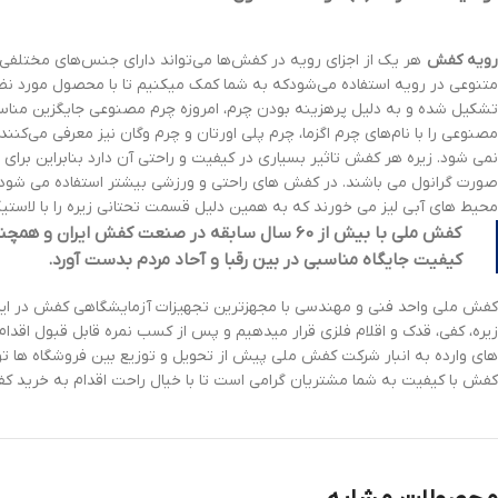
رویه کفش
هر یک از اجزای رویه در کفش‌ها می‌تواند دارای جنس‌های مختلف
متنوعی در رویه استفاده می‌شودکه به شما کمک میکنیم تا با محصول مورد نظر
تشکیل شده و به دلیل پرهزینه بودن چرم، امروزه چرم مصنوعی جایگزین مناس
مصنوعی را با نام‌های چرم اگزما، چرم پلی اورتان و چرم وگان نیز معرفی می‌ک
نمی شود. زیره هر کفش تاثیر بسیاری در کیفیت و راحتی آن دارد بنابراین بر
صورت گرانول می باشند. در کفش های راحتی و ورزشی بیشتر استفاده می شود . 
محیط های آبی لیز می خورند که به همین دلیل قسمت تحتانی زیره را با لاستیک و بالا را با EVA ترکیب می کنند. این زیره ماده ای بسیار الاستیک است که امکان شکستن و سایش ند
ک
فش ملی با بیش از
60
سال سابقه در صنعت کفش ایران و همچنین 
کیفیت جایگاه مناسبی در بین رقبا و آحاد مردم بدست آورد.
کفش ملی واحد فنی و مهندسی با مجهزترین تجهیزات آزمایشگاهی کفش در ایران
زیره، کفی، قدک و اقلام فلزی قرار میدهیم و پس از کسب نمره قابل قبول اق
های وارده به انبار شرکت کفش ملی پیش از تحویل و توزیع بین فروشگاه ها تو
کفش با کیفیت به شما مشتریان گرامی است تا با خیال راحت اقدام به خرید ک