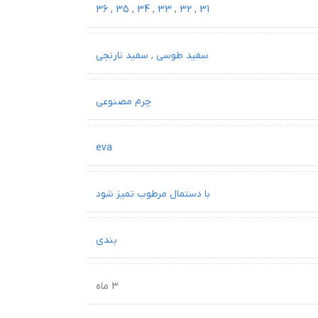
36
,
35
,
34
,
33
,
32
,
31
سفید طوسی
,
سفید نارنجی
چرم مصنوعی
eva
با دستمال مرطوب تمیز شود
بندی
3 ماه