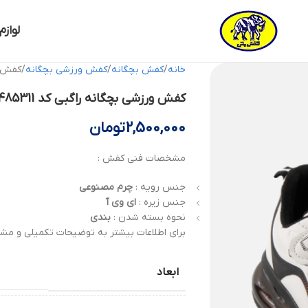
لوازم
خانه
کفش بچگانه
کفش ورزشی بچگانه
کفش ورزش
کفش ورزشی بچگانه راگبی کد 84485311 کفش ملی
2,500,000
تومان
مشخصات فنی کفش :
جنس رویه :
چرم مصنوعی
جنس زیره :
ای وی آ
نحوه بسته شدن :
بندی
برای اطلاعات بیشتر به توضیحات تکمیلی و مشخ
ابعاد