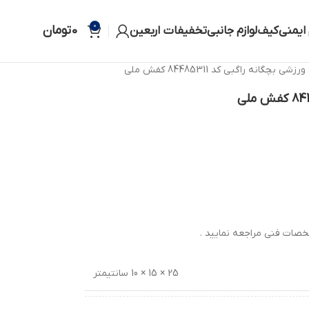
0
0
تومان
 ایمنی
کیف
لوازم جانبی
تخفیفات اربعین
ی بچگانه راگبی کد 84485311 کفش ملی
صات فنی مراجعه نمایید .
25 × 15 × 10 سانتیمتر