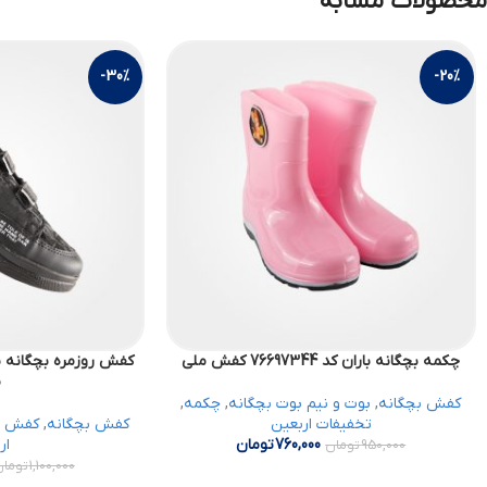
محصولات مشابه
-30%
-20%
چکمه بچگانه باران کد 76697344 کفش ملی
م
کفش بچگانه
,
بوت و نیم بوت بچگانه
,
چکمه
,
تخفیفات اربعین
کفش بچگانه
,
کفش رو
760,000
تومان
ار
950,000
تومان
1,100,000
تومان