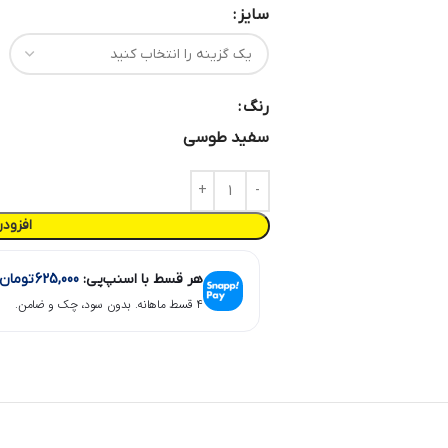
سایز
رنگ
سفید طوسی
افزود
هر قسط با اسنپ‌پی:
625,000
تومان
۴ قسط ماهانه. بدون سود، چک و ضامن.