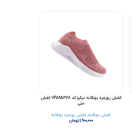
ش
کفش روزمره بچگانه نیکپا کد 74595368 کفش
ملی
کفش بچگانه
,
کفش روزمره بچگانه
کفش بچگانه
1,900,000
تومان
00